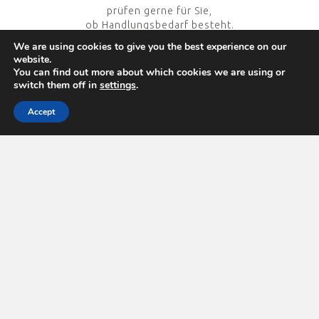
prüfen gerne für Sie,
ob Handlungsbedarf besteht.
We are using cookies to give you the best experience on our
website.
You can find out more about which cookies we are using or
+
Analyse Ihrer Kernprozesse
switch them off in
settings
.
Ihre Kernzprozesse sollen bestmöglich durch die IT
unterstützt werden. Um diese zu verstehen,
Accept
nehmen wir uns Zeit, die sich später bezahlt machten
wird.
+
Konzepterstellung mit Projektplan
Wir berücksichten bestehende Verträge und planen für
einen reibungslosen Ablauf.
+
Implementierung und Schulung
Nach Implementierung werden zur nachhaltigen
Effizienzsteigerung Ihre