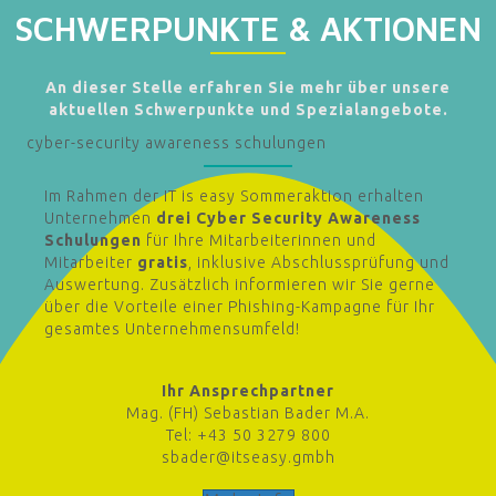
SCHWERPUNKTE & AKTIONEN
An dieser Stelle erfahren Sie mehr über unsere
aktuellen Schwerpunkte und Spezialangebote.
cyber-security awareness schulungen
Im Rahmen der IT is easy Sommeraktion erhalten
Unternehmen
drei Cyber Security Awareness
Schulungen
für Ihre Mitarbeiterinnen und
Mitarbeiter
gratis
, inklusive Abschlussprüfung und
Auswertung. Zusätzlich informieren wir Sie gerne
über die Vorteile einer Phishing-Kampagne für Ihr
gesamtes Unternehmensumfeld!
Ihr Ansprechpartner
Mag. (FH) Sebastian Bader M.A.
Tel: +43 50 3279 800
sbader@itseasy.gmbh